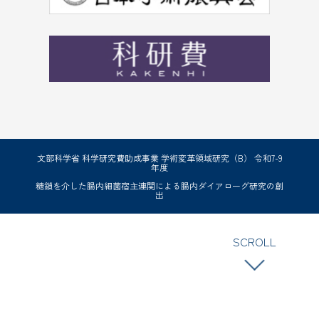
文部科学省 科学研究費助成事業 学術変革領域研究（B） 令和7-9
年度
糖鎖を介した腸内細菌宿主連関による腸内ダイアローグ研究の創
出
SCROLL